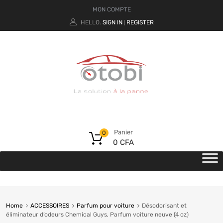
MON COMPTE
HELLO.
SIGN IN
REGISTER
|
Panier
0
0
CFA
Home
ACCESSOIRES
Parfum pour voiture
Désodorisant et
éliminateur d’odeurs Chemical Guys, Parfum voiture neuve (4 oz)