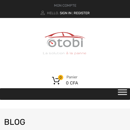
MON COMPTE
HELLO.
SIGN IN
REGISTER
|
Panier
0
0
CFA
BLOG