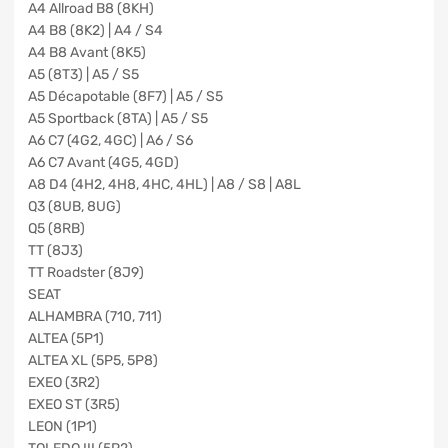
A4 Allroad B8 (8KH)
A4 B8 (8K2) | A4 / S4
A4 B8 Avant (8K5)
A5 (8T3) | A5 / S5
A5 Décapotable (8F7) | A5 / S5
A5 Sportback (8TA) | A5 / S5
A6 C7 (4G2, 4GC) | A6 / S6
A6 C7 Avant (4G5, 4GD)
A8 D4 (4H2, 4H8, 4HC, 4HL) | A8 / S8 | A8L
Q3 (8UB, 8UG)
Q5 (8RB)
TT (8J3)
TT Roadster (8J9)
SEAT
ALHAMBRA (710, 711)
ALTEA (5P1)
ALTEA XL (5P5, 5P8)
EXEO (3R2)
EXEO ST (3R5)
LEON (1P1)