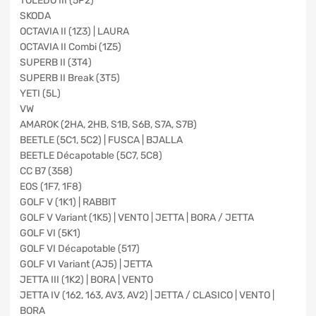
TOLEDO III (5P2)
SKODA
OCTAVIA II (1Z3) | LAURA
OCTAVIA II Combi (1Z5)
SUPERB II (3T4)
SUPERB II Break (3T5)
YETI (5L)
VW
AMAROK (2HA, 2HB, S1B, S6B, S7A, S7B)
BEETLE (5C1, 5C2) | FUSCA | BJALLA
BEETLE Décapotable (5C7, 5C8)
CC B7 (358)
EOS (1F7, 1F8)
GOLF V (1K1) | RABBIT
GOLF V Variant (1K5) | VENTO | JETTA | BORA / JETTA
GOLF VI (5K1)
GOLF VI Décapotable (517)
GOLF VI Variant (AJ5) | JETTA
JETTA III (1K2) | BORA | VENTO
JETTA IV (162, 163, AV3, AV2) | JETTA / CLASICO | VENTO |
BORA