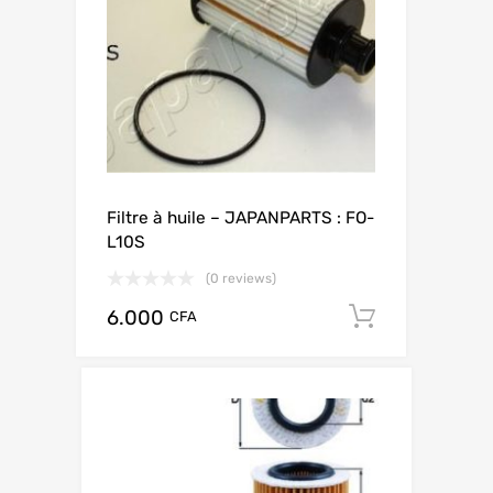
Filtre à huile – JAPANPARTS : FO-
L10S
(0 reviews)
6.000
Add to ca
CFA