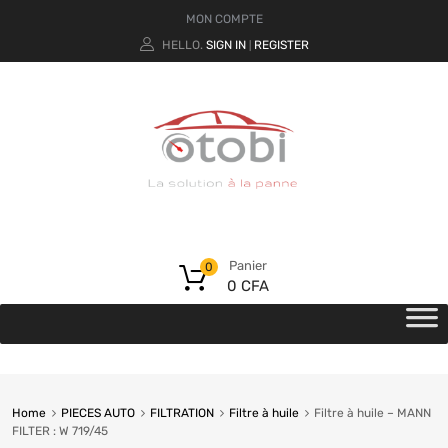
MON COMPTE
HELLO.
SIGN IN
REGISTER
|
Panier
0
0
CFA
Home
PIECES AUTO
FILTRATION
Filtre à huile
Filtre à huile – MANN
FILTER : W 719/45