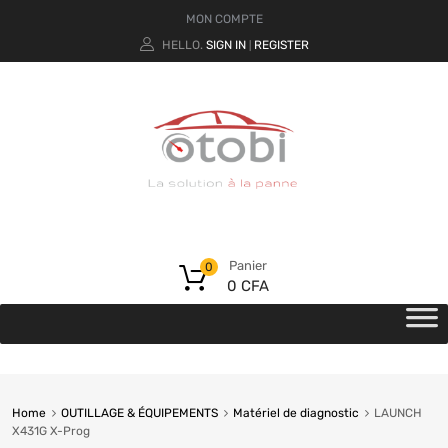
MON COMPTE
HELLO.
SIGN IN
REGISTER
|
Panier
0
0
CFA
Home
OUTILLAGE & ÉQUIPEMENTS
Matériel de diagnostic
LAUNCH
X431G X-Prog