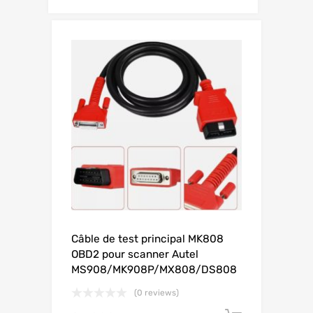
Câble de test principal MK808
OBD2 pour scanner Autel
MS908/MK908P/MX808/DS808
(0 reviews)