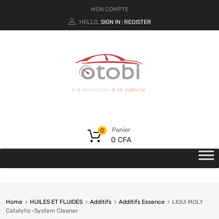
MON COMPTE
HELLO.
SIGN IN
REGISTER
|
Panier
0
0
CFA
Home
HUILES ET FLUIDES
Additifs
Additifs Essence
LIQUI MOLY
Catalytic-System Cleaner