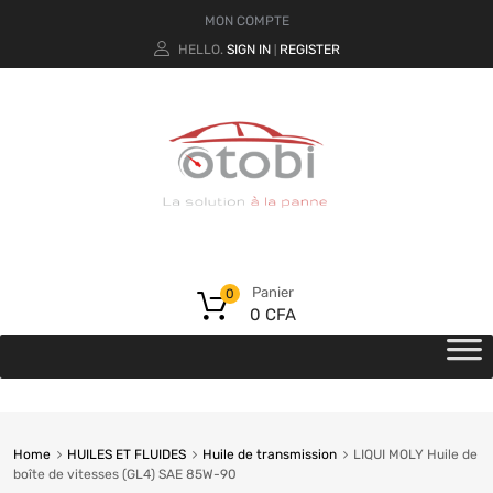
MON COMPTE
HELLO.
SIGN IN
REGISTER
|
Panier
0
0
CFA
Home
HUILES ET FLUIDES
Huile de transmission
LIQUI MOLY Huile de
boîte de vitesses (GL4) SAE 85W-90