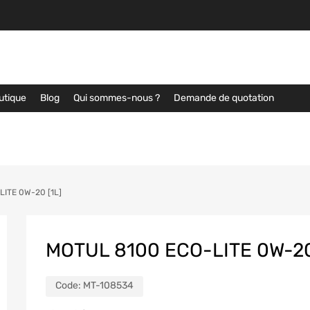
utique
Blog
Qui sommes-nous ?
Demande de quotation
ITE 0W-20 [1L]
MOTUL 8100 ECO-LITE 0W-20
Code:
MT-108534