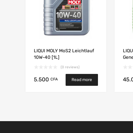
LIQUI MOLY MoS2 Leichtlauf
LIQU
10W-40 [1L]
Gene
(0 reviews)
5.500
45.
CFA
Read more