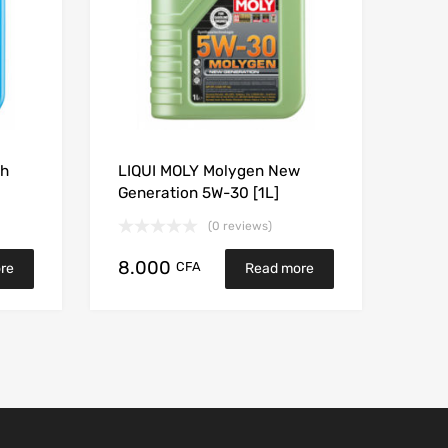
gh
LIQUI MOLY Molygen New
Generation 5W-30 [1L]
(0 reviews)
8.000
CFA
re
Read more