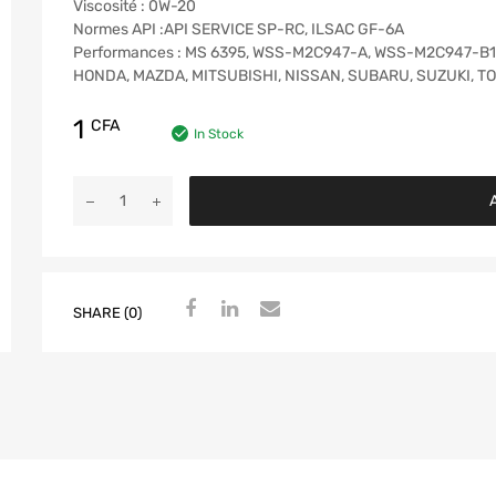
Viscosité : 0W-20
Normes API :API SERVICE SP-RC, ILSAC GF-6A
Performances : MS 6395, WSS-M2C947-A, WSS-M2C947-B1
HONDA, MAZDA, MITSUBISHI, NISSAN, SUBARU, SUZUKI, TOY
1
CFA
In Stock
A
SHARE (0)