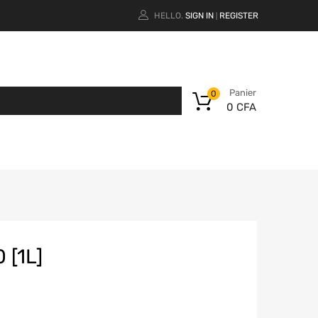
HELLO.
SIGN IN
REGISTER
|
Panier
0
0
CFA
 [1L]