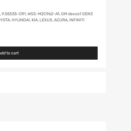
, 9.55535-CR1, WSS-M2C962-A1, GM dexos1 GEN3
OTA, HYUNDAI, KIA, LEXUS, ACURA, INFINITI
dd to cart