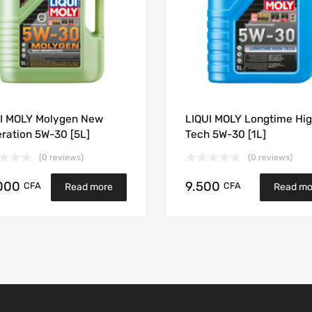
I MOLY Molygen New
LIQUI MOLY Longtime Hi
ration 5W-30 [5L]
Tech 5W-30 [1L]
(0 reviews)
(0 reviews)
000
9.500
CFA
CFA
Read more
Read mo