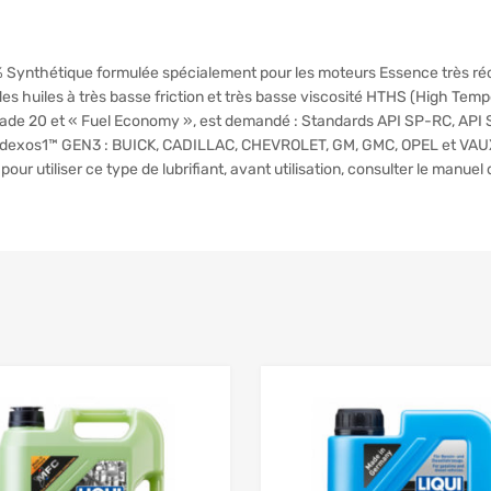
% Synthétique formulée spécialement pour les moteurs Essence très r
r des huiles à très basse friction et très basse viscosité HTHS (High Te
de grade 20 et « Fuel Economy », est demandé : Standards API SP-RC, A
 dexos1™ GEN3 : BUICK, CADILLAC, CHEVROLET, GM, GMC, OPEL et VAUX
r utiliser ce type de lubrifiant, avant utilisation, consulter le manuel 