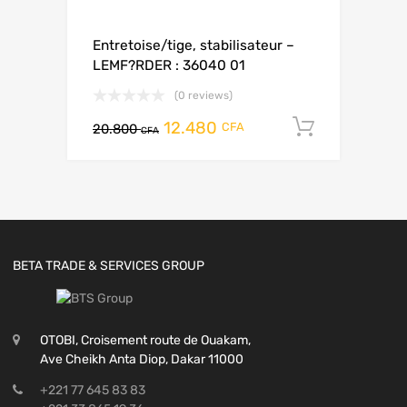
Entretoise/tige, stabilisateur –
LEMF?RDER : 36040 01
(0 reviews)
12.480
Add to c
CFA
20.800
CFA
BETA TRADE & SERVICES GROUP
OTOBI, Croisement route de Ouakam,
Ave Cheikh Anta Diop, Dakar 11000
+221 77 645 83 83