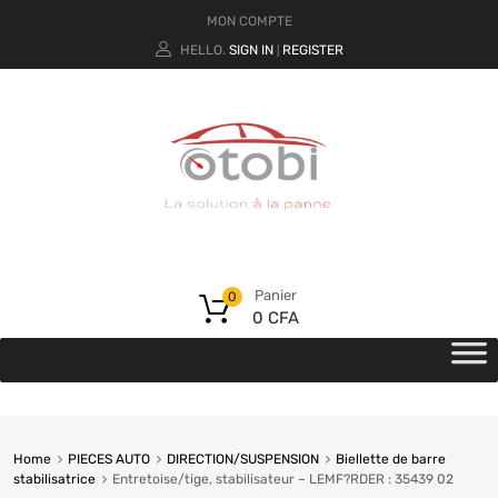
MON COMPTE
HELLO.
SIGN IN
REGISTER
|
Panier
0
0
CFA
Home
PIECES AUTO
DIRECTION/SUSPENSION
Biellette de barre
stabilisatrice
Entretoise/tige, stabilisateur – LEMF?RDER : 35439 02