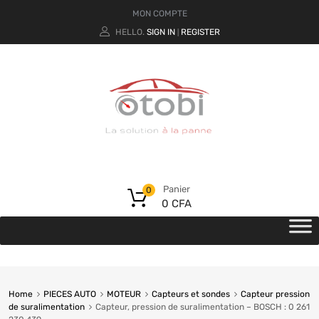
MON COMPTE
HELLO.
SIGN IN
REGISTER
|
Panier
0
0
CFA
Home
PIECES AUTO
MOTEUR
Capteurs et sondes
Capteur pression
de suralimentation
Capteur, pression de suralimentation – BOSCH : 0 261