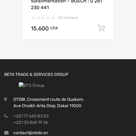
suralimentation – BOSCH : 0 261
230 441
(0 reviews)
15.600
Add to c
CFA
BETA TRADE & SERVICES GROUP
OTOBI, Croisement route de Ouakam,
Ave Cheikh Anta Diop, Dakar 11000
+221 77 645 83 83
+221 33 865 19 36
contact@otobi.sn