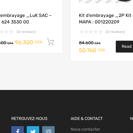
d’embrayage _LuK SAC –
Kit d’embrayage _2P Kit 
: 624 3530 00
MAPA : 001220209
(0 reviews)
(0 reviews)
96.300
Add to cart
CFA
500
84.600
CFA
CFA
Read
50.760
CFA
more
RETROUVEZ-NOUS
AIDE & CONTACT
N
Nous contacter