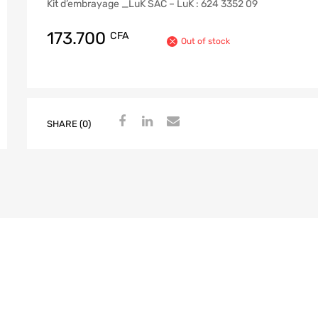
Kit d’embrayage _LuK SAC – LuK : 624 3352 09
173.700
CFA
Out of stock
SHARE (0)