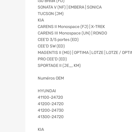
i30 Break (FD)
SONATA V (NF) | EMBERA | SONICA
TUCSON (JM)
KIA
CARENS II Monospace (FJ) | X-TREK
CARENS III Monospace (UN) | RONDO
CEE’D 3/5 portes (ED)
CEE’D SW (ED)
MAGENTIS II (MG) | OPTIMA | LOTZE | LOTZE / OPT
PRO CEE’D (ED)
SPORTAGE II (JE_, KM)
Numéros OEM
HYUNDAI
41100-24720
41200-24720
41200-24730
41300-24720
KIA