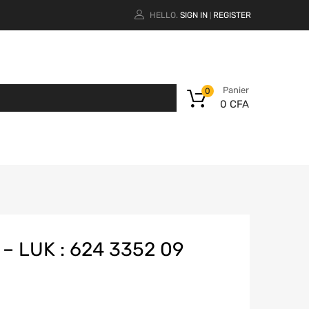
HELLO.
SIGN IN
REGISTER
|
Panier
0
0
CFA
– LUK : 624 3352 09