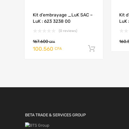
Kit d’embrayage _LuK SAC –
Kit 
LuK : 623 3238 00
LuK 
(0 reviews)
167.600
160.
CFA
100.560
Add to cart
CFA
BETA TRADE & SERVICES GROUP