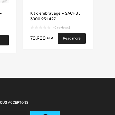
–
Kit d’embrayage – SACHS :
3000 951 427
(0 reviews)
70.900
CFA
Read more
OUS ACCEPTONS