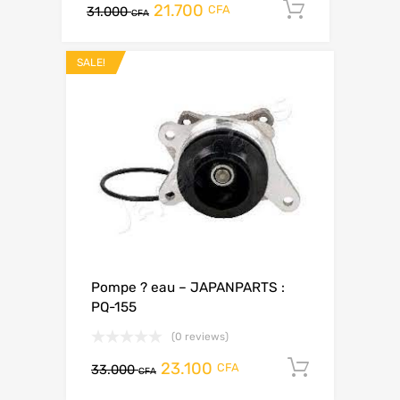
21.700
Add to ca
CFA
31.000
CFA
SALE!
Pompe ? eau – JAPANPARTS :
PQ-155
(0 reviews)
23.100
Add to c
CFA
33.000
CFA