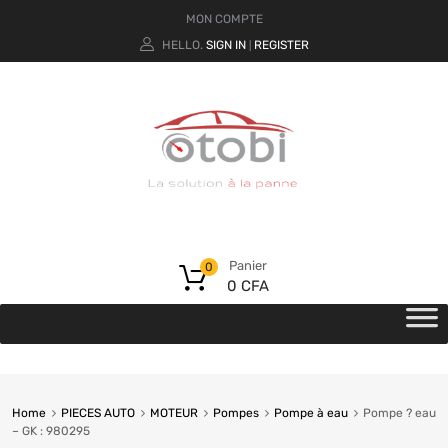
MON COMPTE
HELLO.
SIGN IN
REGISTER
|
Panier
0
0
CFA
Home
PIECES AUTO
MOTEUR
Pompes
Pompe à eau
Pompe ? eau
– GK : 980295