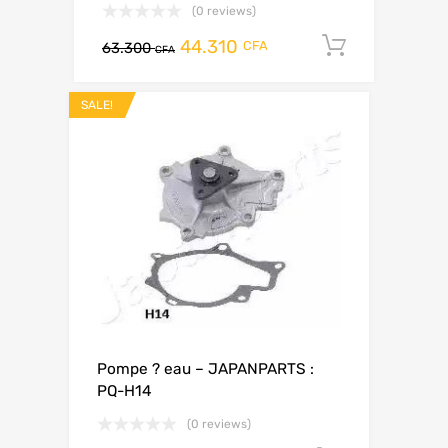
(0 reviews)
44.310
Add to c
CFA
63.300
CFA
SALE!
Pompe ? eau – JAPANPARTS :
PQ-H14
(0 reviews)