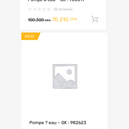
(0 reviews)
70.210
Add to ca
CFA
100.300
CFA
SALE!
Pompe ? eau – GK : 982623