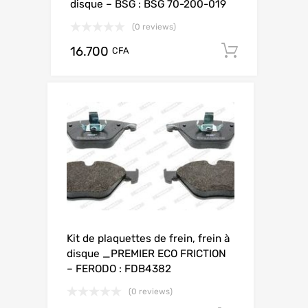
disque – BSG : BSG 70-200-019
(0 reviews)
16.700
Add to c
CFA
Kit de plaquettes de frein, frein à
disque _PREMIER ECO FRICTION
– FERODO : FDB4382
(0 reviews)