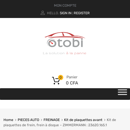
MON COMPTE
HELLO.
SIGN IN
REGISTER
|
Panier
0
0
CFA
Home
PIECES AUTO
FREINAGE
Kit de plaquettes avant
Kit de
plaquettes de frein, frein à disque – ZIMMERMANN : 23620.165.1