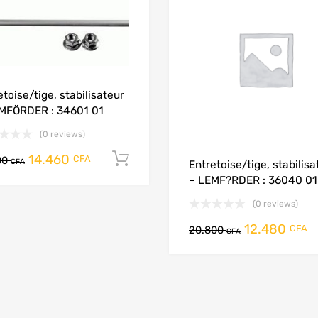
etoise/tige, stabilisateur
MFÖRDER : 34601 01
(0 reviews)
14.460
Add to cart
CFA
00
CFA
Entretoise/tige, stabilisa
– LEMF?RDER : 36040 01
(0 reviews)
12.480
CFA
20.800
CFA