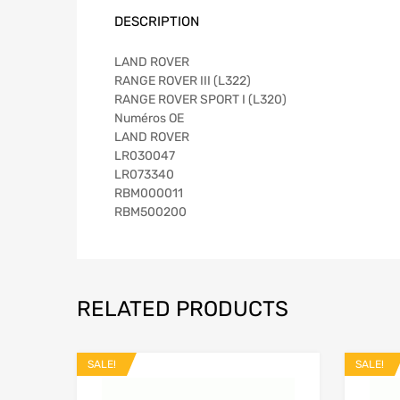
DESCRIPTION
LAND ROVER
RANGE ROVER III (L322)
RANGE ROVER SPORT I (L320)
Numéros OE
LAND ROVER
LR030047
LR073340
RBM000011
RBM500200
RELATED PRODUCTS
SALE!
SALE!