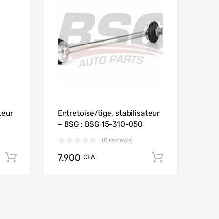
teur
Entretoise/tige, stabilisateur
– BSG : BSG 15-310-050
(0 reviews)
7.900
Add to cart
Add to car
CFA