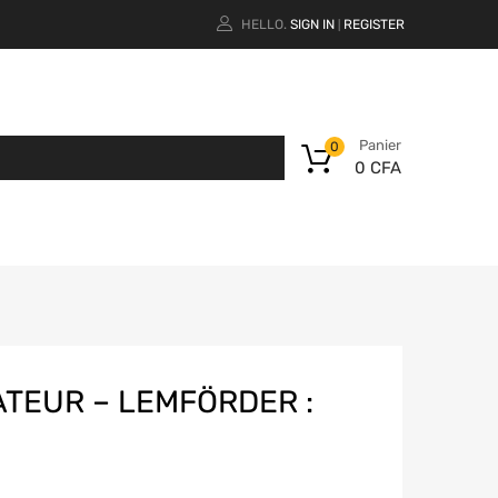
HELLO.
SIGN IN
REGISTER
|
Panier
0
0
CFA
ATEUR – LEMFÖRDER :