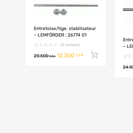
Entretoise/tige, stabilisateur
– LEMFÖRDER : 26774 01
Entr
(0 reviews)
– LE
12.300
Add to cart
CFA
20.500
CFA
24.1