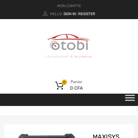
MON COMPTE
HELLO.
SIGN IN
REGISTER
|
Panier
0
0
CFA
MAXISYS