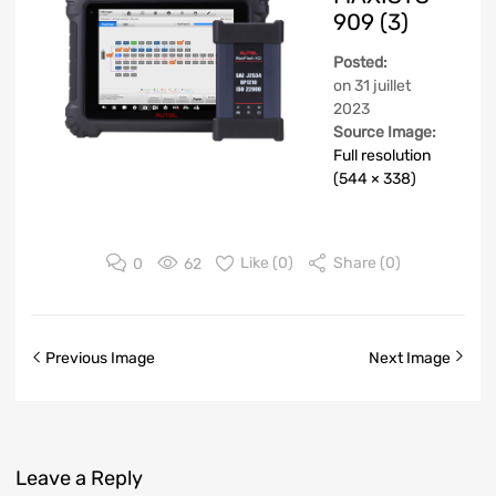
909 (3)
Posted:
on
31 juillet
2023
Source Image:
Full resolution
(544 × 338)
0
62
Like (
0
)
Share (0)
Previous Image
Next Image
Leave
a Reply