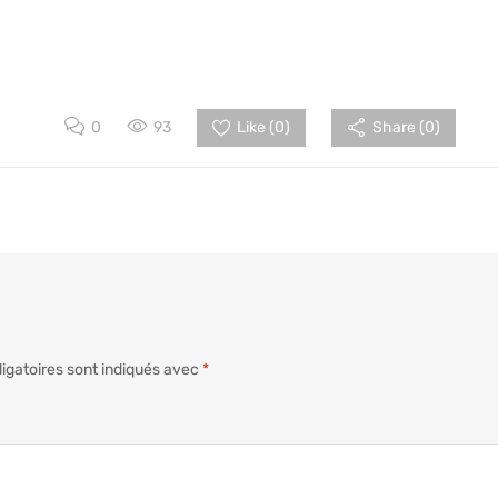
0
93
Like (
0
)
Share (0)
igatoires sont indiqués avec
*