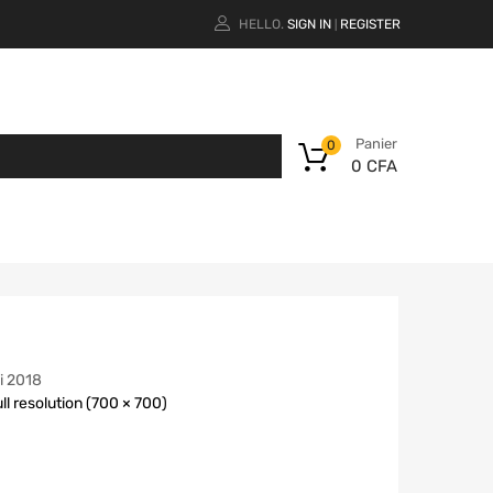
HELLO.
SIGN IN
REGISTER
|
Panier
0
0
CFA
i 2018
ll resolution (700 × 700)