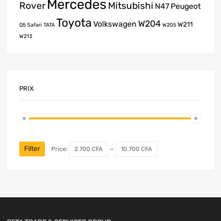
Mercedes
Rover
Mitsubishi
N47
Peugeot
Toyota
W204
Volkswagen
W211
Q5
Safari
TATA
W205
W213
PRIX
Filter
Price:
2.700 CFA
—
10.700 CFA