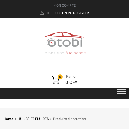
MON COMPTE
HELLO.
SIGN IN
REGISTER
|
Panier
0
0
CFA
Home
HUILES ET FLUIDES
Produits d'entretien