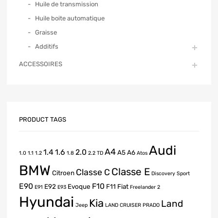
Huile de transmission
Huile boite automatique
Graisse
Additifs
ACCESSOIRES
PRODUCT TAGS
Audi
A4
1.4
1.6
2.0
A5
A6
1.0
1.1
1.2
1.8
2.2 TD
Atos
BMW
Classe E
Classe C
Citroen
Discovery Sport
E90
F10
E92
Evoque
F11
Fiat
E91
E93
Freelander 2
Hyundai
Kia
Land
Jeep
LAND CRUISER PRADO