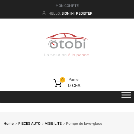
MON COMPTE
HELLO.
SIGN IN
REGISTER
|
Panier
0
0
CFA
Home
PIECES AUTO
VISIBILITÉ
Pompe de lave-glace