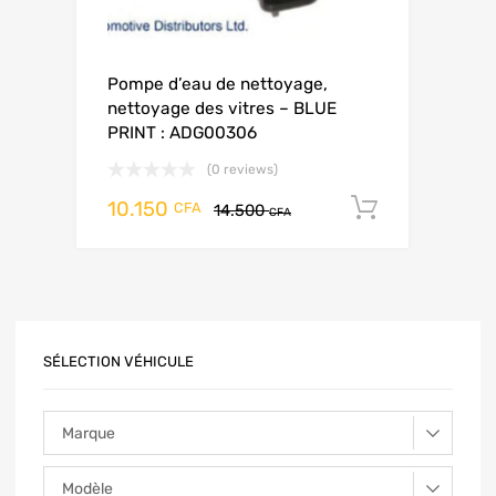
Pompe d’eau de nettoyage,
nettoyage des vitres – BLUE
PRINT : ADG00306
(0 reviews)
10.150
Add to ca
CFA
14.500
CFA
SÉLECTION VÉHICULE