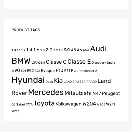
PRODUCT TAGS
Audi
A4
1.4
1.6
2.0
A5
A6
1.0
1.1
1.2
1.8
2.2 TD
Atos
BMW
Classe E
Classe C
Citroen
Discovery Sport
E90
F10
E92
Evoque
F11
Fiat
E91
E93
Freelander 2
Hyundai
Kia
Land
Jeep
LAND CRUISER PRADO
Mercedes
Rover
Mitsubishi
N47
Peugeot
Toyota
W204
Volkswagen
W211
Q5
Safari
TATA
W205
W213