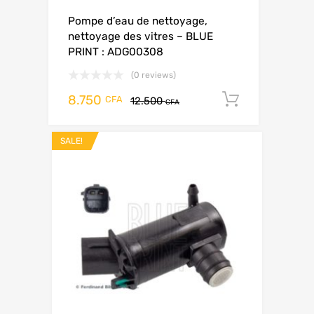
Pompe d’eau de nettoyage,
nettoyage des vitres – BLUE
PRINT : ADG00308
(0 reviews)
8.750
Add to ca
CFA
12.500
CFA
SALE!