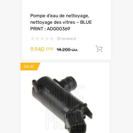
Pompe d’eau de nettoyage,
nettoyage des vitres – BLUE
PRINT : ADG00369
(0 reviews)
9.940
Add to c
CFA
14.200
CFA
SALE!