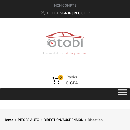
MON COMPTE
HELLO.
SIGN IN
REGISTER
|
Panier
0
0
CFA
Home
PIECES AUTO
DIRECTION/SUSPENSION
Direction