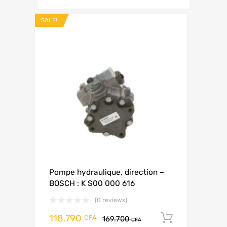
SALE!
Pompe hydraulique, direction –
BOSCH : K S00 000 616
(0 reviews)
118.790
Add to ca
CFA
169.700
CFA