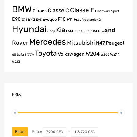
BMW
Classe E
Classe C
Citroen
Discovery Sport
E90
F10
E92
Evoque
F11
Fiat
E91
E93
Freelander 2
Hyundai
Kia
Land
Jeep
LAND CRUISER PRADO
Mercedes
Rover
Mitsubishi
N47
Peugeot
Toyota
W204
Volkswagen
W211
Q5
Safari
TATA
W205
W213
PRIX
Filter
Price:
7.900 CFA
—
118.790 CFA