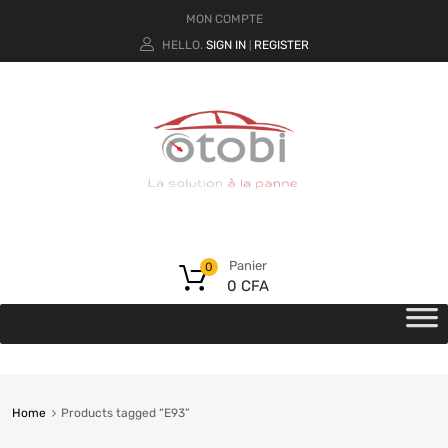
MON COMPTE
HELLO.
SIGN IN
REGISTER
|
Panier
0
0
CFA
Home
Products tagged “E93”