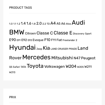
PRODUCT TAGS
Audi
A4
1.4
1.6
2.0
A5
A6
1.0
1.1
1.2
1.8
2.2 TD
Atos
BMW
Classe E
Classe C
Citroen
Discovery Sport
E90
F10
E92
Evoque
F11
Fiat
E91
E93
Freelander 2
Hyundai
Kia
Land
Jeep
LAND CRUISER PRADO
Mercedes
Rover
Mitsubishi
N47
Peugeot
Toyota
W204
Volkswagen
W211
Q5
Safari
TATA
W205
W213
PRIX