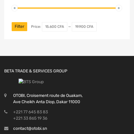
Filter
Price:
15.600 CFA
—
19.900 CFA
BETA TRADE & SERVICES GROUP
OTOBI, Croisement route de Ouakam,
Ave Cheikh Anta Diop, Dakar 11000
+221 77 645 83 83
+221 33 865 19 36
contact@otobi.sn