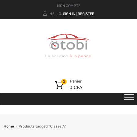
MON COMPTE
HELLO.
SIGN IN
REGISTER
|
Panier
0
0
CFA
Home
Products tagged “Classe A”