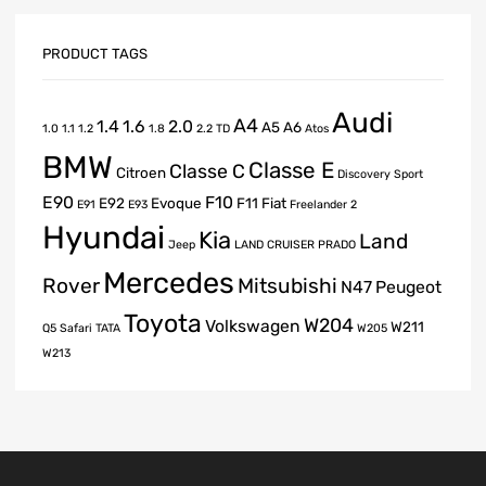
PRODUCT TAGS
Audi
A4
1.4
1.6
2.0
A5
A6
1.0
1.1
1.2
1.8
2.2 TD
Atos
BMW
Classe E
Classe C
Citroen
Discovery Sport
E90
F10
E92
Evoque
F11
Fiat
E91
E93
Freelander 2
Hyundai
Kia
Land
Jeep
LAND CRUISER PRADO
Mercedes
Rover
Mitsubishi
N47
Peugeot
Toyota
W204
Volkswagen
W211
Q5
Safari
TATA
W205
W213