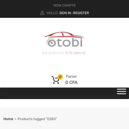
MON COMPTE
HELLO.
SIGN IN
REGISTER
|
Panier
0
0
CFA
Home
Products tagged “E280”