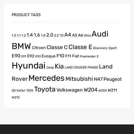
PRODUCT TAGS
Audi
A4
1.4
1.6
2.0
A5
A6
1.0
1.1
1.2
1.8
2.2 TD
Atos
BMW
Classe E
Classe C
Citroen
Discovery Sport
E90
F10
E92
Evoque
F11
Fiat
E91
E93
Freelander 2
Hyundai
Kia
Land
Jeep
LAND CRUISER PRADO
Mercedes
Rover
Mitsubishi
N47
Peugeot
Toyota
W204
Volkswagen
W211
Q5
Safari
TATA
W205
W213